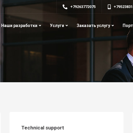
+79263772075
+79523831
Наши разработки
Услуги
Заказать услугу
Пор
Technical support