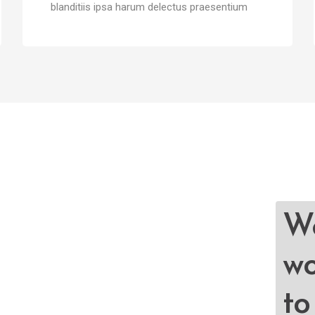
blanditiis ipsa harum delectus praesentium
We
wo
to