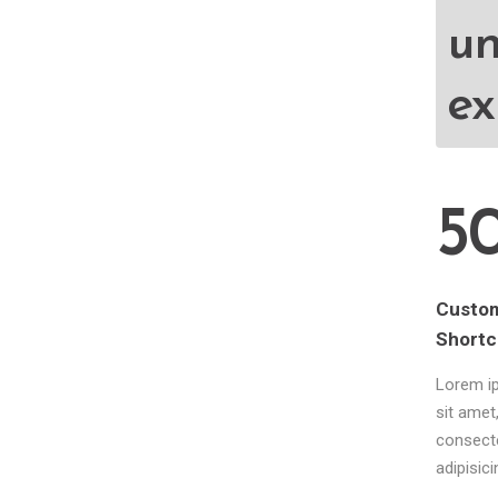
un
ex
5
Custo
Short
Lorem i
sit amet
consect
adipisicin