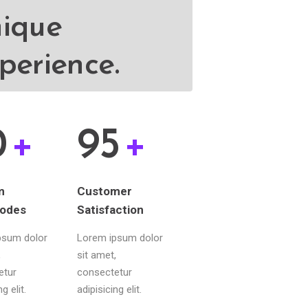
ique
perience.
0
+
95
+
m
Customer
codes
Satisfaction
psum dolor
Lorem ipsum dolor
,
sit amet,
etur
consectetur
g elit.
adipisicing elit.